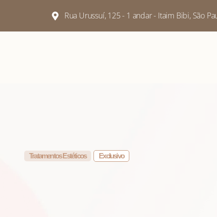
Rua Urussuí, 125 - 1 andar - Itaim Bibi, São P
Tratamentos Estéticos
Exclusivo