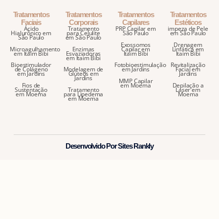
Tratamentos
Tratamentos
Tratamentos
Tratamentos
Faciais
Corporais
Capilares
Estéticos
Ácido
Tratamento
PRP Capilar em
impeza de Pele
Hialurônico em
para Celulite
São Paulo
em São Paulo
São Paulo
em São Paulo
Exossomos
Drenagem
Microagulhamento
Enzimas
Capilar em
Linfática em
em Itaim Bibi
Esvaziadoras
Itaim Bibi
Itaim Bibi
em Itaim Bibi
Bioestimulador
Fotobioestimulação
Revitalização
de Colágeno
Modelagem de
em Jardins
Facial em
em Jardins
Glúteos em
Jardins
Jardins
MMP Capilar
Fios de
em Moema
Depilação a
Sustentação
Tratamento
Laser em
em Moema
para Lipedema
Moema
em Moema
Desenvolvido Por Sites Rankly