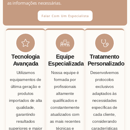
as informações necessárias.
Falar Com Um Especialista
Tecnologia
Equipe
Tratamento
Avançada
Especializada
Personalizado
Utilizamos
Nossa equipe é
Desenvolvemos
equipamentos de
formada por
protocolos
última geração e
profissionais
exclusivos
produtos
altamente
adaptados às
importados de alta
qualificados e
necessidades
qualidade,
constantemente
específicas de
garantindo
atualizados com
cada cliente,
resultados
as mais recentes
considerando
superiores e maior
técnicas e
características