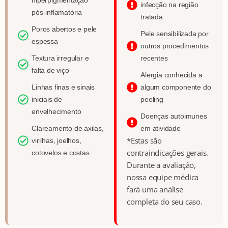
hiperpigmentação
infecção na região
pós-inflamatória
tratada
Poros abertos e pele
Pele sensibilizada por
espessa
outros procedimentos
Textura irregular e
recentes
falta de viço
Alergia conhecida a
Linhas finas e sinais
algum componente do
iniciais de
peeling
envelhecimento
Doenças autoimunes
Clareamento de axilas,
em atividade
*Estas são
virilhas, joelhos,
contraindicações gerais.
cotovelos e costas
Durante a avaliação,
nossa equipe médica
fará uma análise
completa do seu caso.