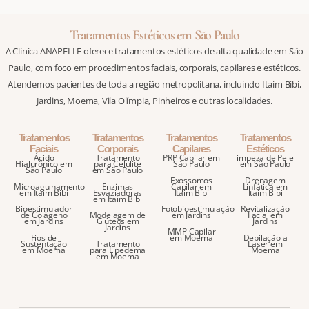
Tratamentos Estéticos em São Paulo
A Clínica ANAPELLE oferece tratamentos estéticos de alta qualidade em São
Paulo, com foco em procedimentos faciais, corporais, capilares e estéticos.
Atendemos pacientes de toda a região metropolitana, incluindo Itaim Bibi,
Jardins, Moema, Vila Olímpia, Pinheiros e outras localidades.
Tratamentos
Tratamentos
Tratamentos
Tratamentos
Faciais
Corporais
Capilares
Estéticos
Ácido
Tratamento
PRP Capilar em
impeza de Pele
Hialurônico em
para Celulite
São Paulo
em São Paulo
São Paulo
em São Paulo
Exossomos
Drenagem
Microagulhamento
Enzimas
Capilar em
Linfática em
em Itaim Bibi
Esvaziadoras
Itaim Bibi
Itaim Bibi
em Itaim Bibi
Bioestimulador
Fotobioestimulação
Revitalização
de Colágeno
Modelagem de
em Jardins
Facial em
em Jardins
Glúteos em
Jardins
Jardins
MMP Capilar
Fios de
em Moema
Depilação a
Sustentação
Tratamento
Laser em
em Moema
para Lipedema
Moema
em Moema